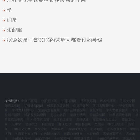
吉祥文化主题展在长沙博物馆开幕
坐
词类
朱屺瞻
据说这是一篇90%的营销人都看过的神级
友情链接：
中华书画网
中国书法网
中国油画网
书画交易网
艺术传播网
民俗文化网
刺绣文化网
VI设计知识网
校园文化建设网
企业培训网
学习力教育中心
中小学教育
网
学习力训练中心
旅游风景名胜网
城市品牌建设网
家长学院
学习力教育智库
学习
型城市建设
域名投资知识网
意志力教育
健康生活网
营销策划网
世界民间故事网
世
界童话故事网
中小学生作文网
余建祥工作室
思维训练
家庭教育顶层设计
爱情文化
网
玩中学
笑话大王
科技前沿
趣味地理
中国书画网
思维谷
中华人物谱
高考
季
中国茶文化网
作文评论
天赋车站
西湖风景文化
艺术起点
艺术收藏投资
中华武
术网
收藏证书查询网
广告设计知识
教育趋势研究
八卦晚报
天赋教育研究
天赋邂
逅
中国酒文化网
宝宝成长网
中国瓷器网
雕塑设计艺术
中国民间故事网
珠宝文化