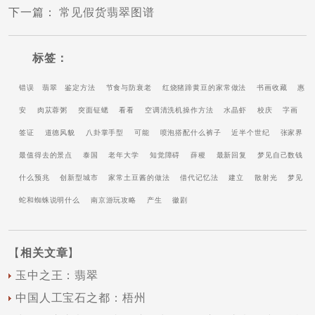
下一篇
：
常见假货翡翠图谱
标签：
错误
翡翠
鉴定方法
节食与防衰老
红烧猪蹄黄豆的家常做法
书画收藏
惠
安
肉苁蓉粥
突面钲蟋
看看
空调清洗机操作方法
水晶虾
校庆
字画
签证
道德风貌
八卦掌手型
可能
喷泡搭配什么裤子
近半个世纪
张家界
最值得去的景点
泰国
老年大学
知觉障碍
薛稷
最新回复
梦见自己数钱
什么预兆
创新型城市
家常土豆酱的做法
借代记忆法
建立
散射光
梦见
蛇和蜘蛛说明什么
南京游玩攻略
产生
徽剧
【
相关文章
】
玉中之王：翡翠
中国人工宝石之都：梧州