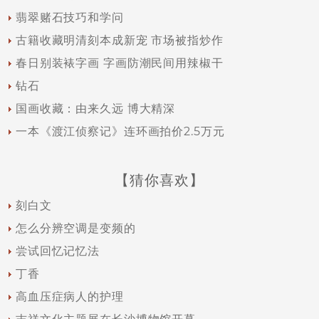
翡翠赌石技巧和学问
古籍收藏明清刻本成新宠 市场被指炒作
春日别装裱字画 字画防潮民间用辣椒干
钻石
国画收藏：由来久远 博大精深
一本《渡江侦察记》连环画拍价2.5万元
【猜你喜欢】
刻白文
怎么分辨空调是变频的
尝试回忆记忆法
丁香
高血压症病人的护理