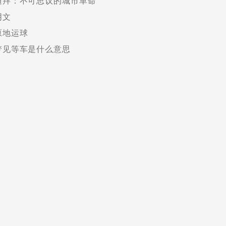
迪拜：不可思议的城市革命
阴文
原地运球
梦见等车是什么意思