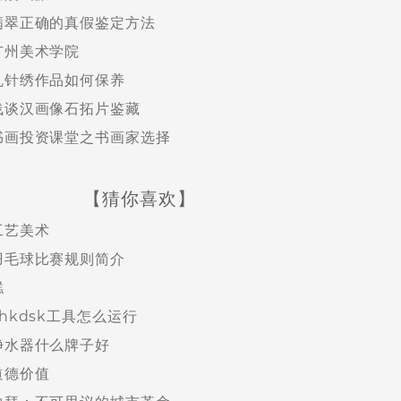
翡翠正确的真假鉴定方法
广州美术学院
乱针绣作品如何保养
浅谈汉画像石拓片鉴藏
书画投资课堂之书画家选择
【猜你喜欢】
工艺美术
羽毛球比赛规则简介
糕
chkdsk工具怎么运行
净水器什么牌子好
道德价值