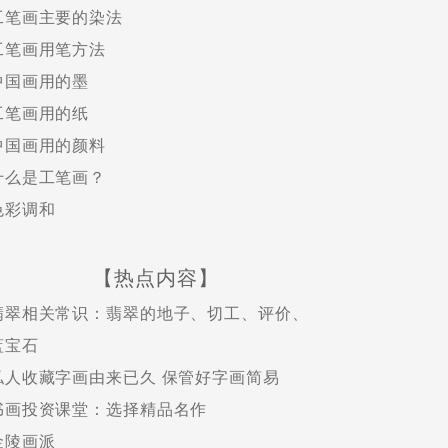
工笔画主要的染法
工笔画用笔方法
中国画用的墨
工笔画用的纸
中国画用的颜料
什么是工笔画？
色彩调和
【热点内容】
翡翠相关常识：翡翠的地子、切工、评价、
蓝宝石
私人收藏字画由来已久 保管好字画简易
书画投资课堂：选择精品名作
金陵画派