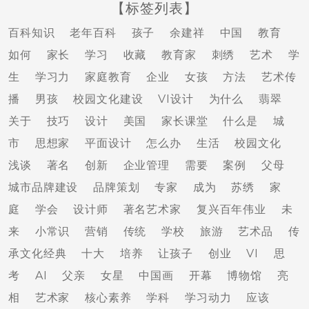
【标签列表】
百科知识
老年百科
孩子
余建祥
中国
教育
如何
家长
学习
收藏
教育家
刺绣
艺术
学
生
学习力
家庭教育
企业
女孩
方法
艺术传
播
男孩
校园文化建设
VI设计
为什么
翡翠
关于
技巧
设计
美国
家长课堂
什么是
城
市
思想家
平面设计
怎么办
生活
校园文化
浅谈
著名
创新
企业管理
需要
案例
父母
城市品牌建设
品牌策划
专家
成为
苏绣
家
庭
学会
设计师
著名艺术家
复兴百年伟业
未
来
小常识
营销
传统
学校
旅游
艺术品
传
承文化经典
十大
培养
让孩子
创业
VI
思
考
AI
父亲
女星
中国画
开幕
博物馆
亮
相
艺术家
核心素养
学科
学习动力
应该