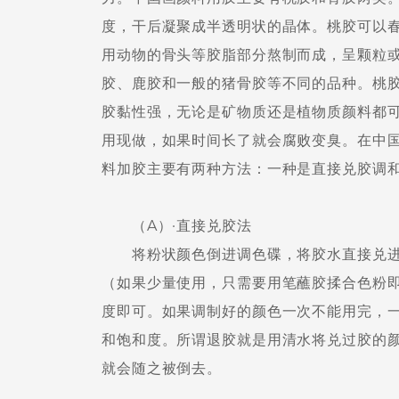
度，干后凝聚成半透明状的晶体。桃胶可以
用动物的骨头等胶脂部分熬制而成，呈颗粒
胶、鹿胶和一般的猪骨胶等不同的品种。桃
胶黏性强，无论是矿物质还是植物质颜料都
用现做，如果时间长了就会腐败变臭。在中
料加胶主要有两种方法：一种是直接兑胶调
（A）·直接兑胶法
将粉状颜色倒进调色碟，将胶水直接兑进
（如果少量使用，只需要用笔蘸胶揉合色粉
度即可。如果调制好的颜色一次不能用完，
和饱和度。所谓退胶就是用清水将兑过胶的
就会随之被倒去。