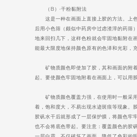
（B）·干粉黏附法
这是一种在画面上直接上胶的方法。上色
后用小色筛（颇似中药房中过虑渣滓的药筛
地来回扫几下，这样色粉就会牢固地黏附在
能最大限度地保持颜色原有的色泽和光彩，
矿物质颜色即使加了胶，其和画面的附着
起。要使颜色牢固地附着在画面上，可以用
矿物质颜色覆盖力强，在使用时一般采用
着，饱和度大，不易出现水迹斑痕等现象。
胶矾水干后就形成了一层保护膜，将颜色牢
也不会将底色带起。要注意：覆盖颜色的胶
一层白霜，不仅破坏了画面，降低了色彩的