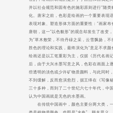
并以社会规范和固有色的施彩原则进行“随类
化。唐宋之前，色彩是绘画的一个重要表现
表现对象、塑造形体方面的重要性：“画家布
唐朝，这一“以色貌形”的观念却发生了改变
为“草木敷荣，不待丹碌之采，云雪飘扬，不待
胜色的理论和实践，最终演化为“意足不求颜
绘画还是以工笔重彩为主，仅据《历代名画
后，由于大兴水墨写意之风，色彩在画面上
些透明的淡色或少许矿物质颜料，与此同时
不到缓解，反而愈演愈烈，据王绎在《写像秘
三十多种，而到了二十世纪六七十年代，中
认为中国画就是无色的水墨画。
在传统中国画中，颜色主要分两大类，一类
类是植物质颜色，也即是“水色”。顾名思义