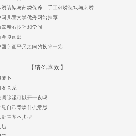
苏绣装裱与苏绣保养：手工刺绣装裱与刺绣
中国儿童文学优秀网站推荐
翡翠赌石技巧和学问
新金陵画派
中国字画平尺之间的换算一览
【猜你喜欢】
胡萝卜
朋友关系
空调除湿可以开一夜吗
梦见自己背煤什么意思
八卦掌基本步型
牡蛎