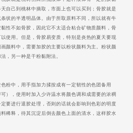
春天自己到桃林中摘取，市面上也可以买到；骨胶就是
或条状的半透明晶体。由于所取原料不同，所以就有牛
胶黏性不如骨胶，因此它不太适合粘合矿物质颜料，骨
可以使用。但是，骨胶易变质，特别是炎热的夏天要现
国画颜料中，需要加胶的主要以粉状颜料为主。粉状颜
和法，另一种是干粉黏附法。
色粉中，用手指加力揉按成有一定韧性的色团备用
即可），使用时加入少许温水将颜色调和成需要的浓稠
一定要进行退胶处理，否则的话就会影响到色彩的明度
颜料稀释，待其沉淀后倒去颜色上面的清水，这样胶水