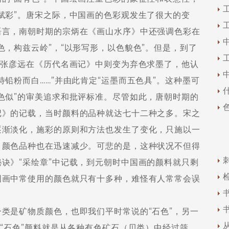
赋彩”。唐宋之际，中国画的色彩观发生了很大的变
语言，南朝时期的宗炳在《画山水序》中还强调色彩在
色，构兹云岭”，“以形写形，以色貌色”。但是，到了
，张彦远在《历代名画记》中则变为弃色求墨了，他认
铅粉而白……”并由此肯定“运墨而五色具”。这种墨可
色似”的审美追求和批评标准。尽管如此，唐朝时期的
记》的记载，当时颜料的品种就达七十二种之多。宋之
逐渐淡化，施彩的原则和方法也发生了变化，只施以一
，颜色品种也在迅速减少。可悲的是，这种状况不但得
诀》“采绘章”中记载，到元朝时中国画的颜料就只剩
国画中常使用的颜色就只有十多种，难怪有人常常会误
是矿物质颜色，也即我们平时常说的“石色”，另一
，“石色”颜料就是从各种有色矿石（贝类）中经过筛