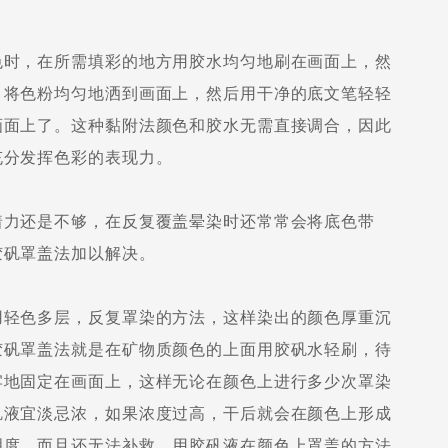
时，在所需填彩的地方用胶水均匀地刷在画面上，然
）将色粉均匀地洒到画面上，然后用干净的底文笔轻轻
画面上了。这种黏附法颜色和胶水无需直接调合，因此
充分发挥色彩的表现力。
力还是不够，在反复覆盖晕染时还常常会将底色带
胶矾罩盖法加以解决。
轻色多层，反复罩染的方法，这样染出的颜色厚重沉
胶矾罩盖法就是在矿物质颜色的上面用胶矾水轻刷，待
牢地固定在画面上，这样无论在颜色上进行多少次罩染
矾液宜淡忌浓，如果浓度过高，干后就会在颜色上形成
明度，而且还无法补救。用胶矾液在颜色上罩盖的方法