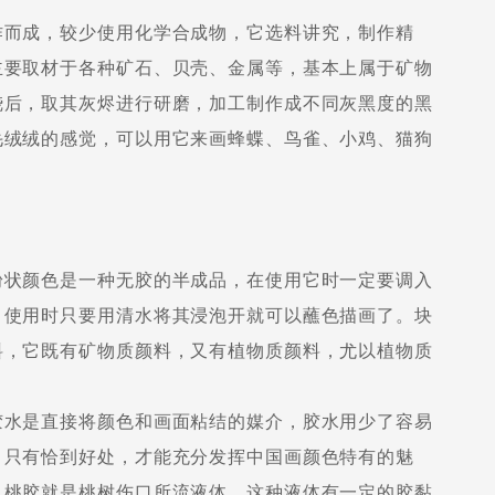
而成，较少使用化学合成物，它选料讲究，制作精
主要取材于各种矿石、贝壳、金属等，基本上属于矿物
烧后，取其灰烬进行研磨，加工制作成不同灰黑度的黑
毛绒绒的感觉，可以用它来画蜂蝶、鸟雀、小鸡、猫狗
状颜色是一种无胶的半成品，在使用它时一定要调入
，使用时只要用清水将其浸泡开就可以蘸色描画了。块
料，它既有矿物质颜料，又有植物质颜料，尤以植物质
水是直接将颜色和画面粘结的媒介，胶水用少了容易
，只有恰到好处，才能充分发挥中国画颜色特有的魅
。桃胶就是桃树伤口所流液体，这种液体有一定的胶黏