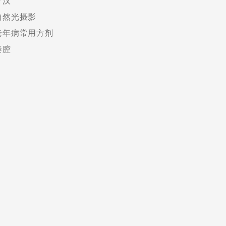
罗汉
自然光摄影
老年病常用方剂
秦腔