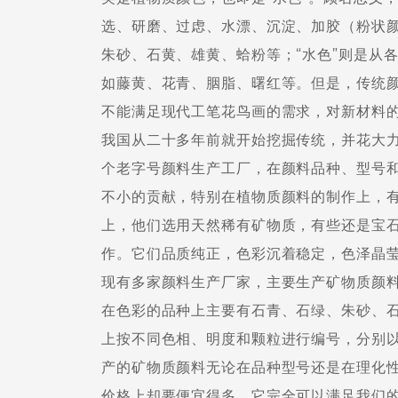
选、研磨、过虑、水漂、沉淀、加胶（粉状
朱砂、石黄、雄黄、蛤粉等；“水色”则是从
如藤黄、花青、胭脂、曙红等。但是，传统
不能满足现代工笔花鸟画的需求，对新材料
我国从二十多年前就开始挖掘传统，并花大
个老字号颜料生产工厂，在颜料品种、型号
不小的贡献，特别在植物质颜料的制作上，
上，他们选用天然稀有矿物质，有些还是宝
作。它们品质纯正，色彩沉着稳定，色泽晶
现有多家颜料生产厂家，主要生产矿物质颜
在色彩的品种上主要有石青、石绿、朱砂、
上按不同色相、明度和颗粒进行编号，分别
产的矿物质颜料无论在品种型号还是在理化
价格上却要便宜得多，它完全可以满足我们