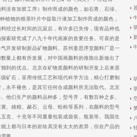
颜料没有加胶工序）制作而成的颜色，如石青、石绿、
各种植物的根茎叶片中提取汁液加工制作而成的颜色，
颜料经过长时间的沉寂后，有许多已失传，现有品种也
的探索研究成了八九十年代画家的首要任务。可喜的是
力气开发研制新品矿物颜料。苏州姜思序堂颜料厂是一
和数量上都有所发展，对中国画颜料的推陈出新做出了
有独到的优点。北京在矿物质颜料的研制开发上后来居
石级矿石，采用传统工艺和现代科学方法，精心打磨制
莹，永不褪色，是其它任何合成颜料所无法取代。北京
料。他们生产的颜料品种多，型号齐，有数百种之多。
石黄、雄精、赭石、云母、蛤粉等系列，在颜料的型号
以五克、十克等不同重量包装成袋装、瓶装等。我国生
性能上都与日本的岩绘具没有太大的差异，但在产品的
的需要。