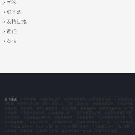
丝袜
鲜啤酒
友情链接
调门
吞咽
友情链接：
中华书画网
中国书画交易网
中国艺术传播网
中国民俗文化网
中国校园文化
建设网
中国企业培训网
学习力教育中心
学习力训练中心
旅游风景名胜网
中国城市品
牌建设网
家长学院
学习力教育智库
意志力教育
健康生活网
世界童话故事网
中小学
生作文网
中国思维训练智库
中国地理知识网
中国艺术教育知识网
中国艺术收藏投资网
中华武术网
中国收藏证书查询网
天赋教育研究
天赋教育前沿
中国雕塑设计艺术网
中
国民间故事网
中国珠宝文化网
世界儿童文学网
中国文玩收藏投资知识网
中国时尚休闲
网
中国文化休闲网
中国书画艺术网
中国网络营销传播网
中国儿童文学网
成语辞典
健康百科
清风传播
世界休闲文化网
趣搜搜收藏证书查询网
世界民俗文化网