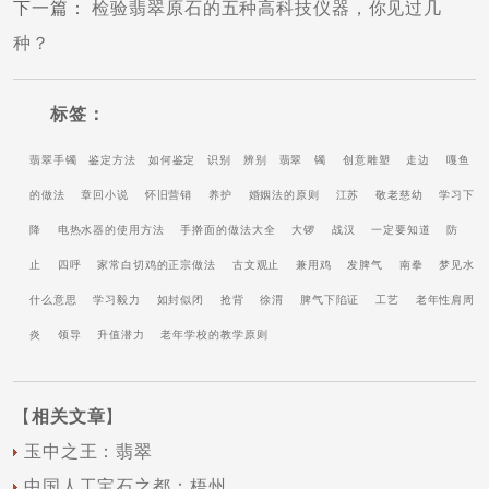
下一篇
：
检验翡翠原石的五种高科技仪器，你见过几
种？
标签：
翡翠手镯
鉴定方法
如何鉴定
识别
辨别
翡翠
镯
创意雕塑
走边
嘎鱼
的做法
章回小说
怀旧营销
养护
婚姻法的原则
江苏
敬老慈幼
学习下
降
电热水器的使用方法
手擀面的做法大全
大锣
战汉
一定要知道
防
止
四呼
家常白切鸡的正宗做法
古文观止
兼用鸡
发脾气
南拳
梦见水
什么意思
学习毅力
如封似闭
抢背
徐渭
脾气下陷证
工艺
老年性肩周
炎
领导
升值潜力
老年学校的教学原则
【
相关文章
】
玉中之王：翡翠
中国人工宝石之都：梧州