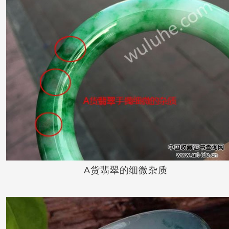
A货翡翠的细微杂质