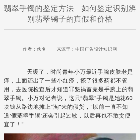
翡翠手镯的鉴定方法 如何鉴定识别辨
别翡翠镯子的真假和价格
作者：佚名 来源于：
中国广告设计知识网
天暖了，时尚青年小万最近手腕皮肤老是
痒，上面还出了一些小红疹，搽了很多药都不管
用，去医院检查后才知道罪魁祸首竟是手腕上的翡
翠手镯。小万对记者说，这只“翡翠”手镯是她花60
块钱从路边地摊上“淘”来的假货，“以前一直不知
道‘假翡翠手镯’还会引起过敏，以后再也不敢贪便
宜了！”