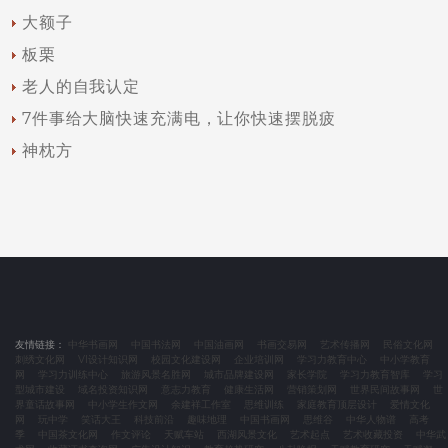
大额子
板栗
老人的自我认定
7件事给大脑快速充满电，让你快速摆脱疲
神枕方
友情链接：
中华书画网
中国书法网
中国油画网
书画交易网
艺术传播网
民俗文化网
刺绣文化网
VI设计知识网
校园文化建设网
企业培训网
学习力教育中心
中小学教育
网
学习力训练中心
旅游风景名胜网
城市品牌建设网
家长学院
学习力教育智库
学习
型城市建设
域名投资知识网
意志力教育
健康生活网
营销策划网
世界民间故事网
世
界童话故事网
中小学生作文网
余建祥工作室
思维训练
家庭教育顶层设计
爱情文化
网
玩中学
笑话大王
科技前沿
趣味地理
中国书画网
思维谷
中华人物谱
高考
季
中国茶文化网
作文评论
天赋车站
西湖风景文化
艺术起点
艺术收藏投资
中华武