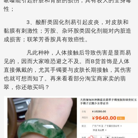
哌嗪能引起肝脏和肾脏的损伤，具有较大的全身毒
性；
3、酸酐类固化剂易引起皮炎，对皮肤和
黏膜有刺激性；芳胺、杂环胺类固化剂能对内脏造
成损害；联苯芳香胺具有致癌性。
凡此种种，人体接触后导致伤害是显而易
见的，因而大家唯恐避之不及。而B货首饰是人体
直接佩戴的，尤其手镯要与皮肤长期接触，其伤害
也就可想而知了。再来看看部分淘宝商家卖的翡
翠，你还敢买吗？