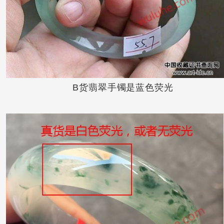
B货翡翠手镯是蓝色荧光