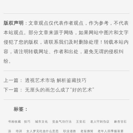
版权声明
：文章观点仅代表作者观点，作为参考，不代表
本站观点。部分文章来源于网络，如果网站中图片和文字
侵犯了您的版权，请联系我们及时删除处理！转载本站内
容，请注明转载网址、作者和出处，避免无谓的侵权纠
纷。
上一篇
：
透视艺术市场 解析鉴藏技巧
下一篇
：
无厘头的画怎么成了“好的艺术”
标签：
书画收藏
技巧
城市文化
贫血气功疗法
王安石
老人守则刍议
麻杏甘石
汤
培训
女人梦见吐血什么意思
职业道德
老翁拂髯
老年人四季服装要