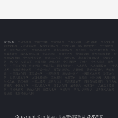
友情链接：
中华书画网
中国书法网
中国油画网
书画交易网
艺术传播网
民俗文化网
刺绣文化网
VI设计知识网
校园文化建设网
企业培训网
学习力教育中心
中小学教育
网
学习力训练中心
旅游风景名胜网
城市品牌建设网
家长学院
学习力教育智库
学习
型城市建设
域名投资知识网
意志力教育
健康生活网
营销策划网
世界民间故事网
世
界童话故事网
中小学生作文网
余建祥工作室
思维训练
家庭教育顶层设计
爱情文化
网
玩中学
笑话大王
科技前沿
趣味地理
中国书画网
思维谷
中华人物谱
高考
季
中国茶文化网
作文评论
天赋车站
西湖风景文化
艺术起点
艺术收藏投资
中华武
术网
收藏证书查询网
广告设计知识
教育趋势研究
八卦晚报
天赋教育研究
天赋邂
逅
中国酒文化网
宝宝成长网
中国瓷器网
雕塑设计艺术
中国民间故事网
珠宝文化
网
世界儿童文学网
文玩收藏投资
宝岛期刊
教育百科
致富经
时尚休闲
风雅中国
时尚文化
贝壳书画
中国兰花网
演讲与口才
现代家庭教育
网络营销传播网
学习力教
育研究
中国文学网
中国儿童文学网
国学文化网
成语辞典
健康百科
文化艺术传播
网
幸福教育网
戏曲文化网
茶艺文化网
幸福智库
学习力训练知识
世界休闲文化网
趣搜搜
世界民俗文化网
Copyright ©
zmkt.cn
世界营销策划网
版权所有