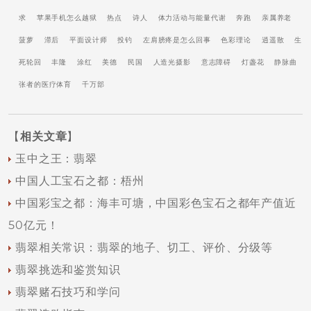
求
苹果手机怎么越狱
热点
诗人
体力活动与能量代谢
奔跑
亲属养老
菠萝
滞后
平面设计师
投钓
左肩膀疼是怎么回事
色彩理论
逍遥散
生
死轮回
丰隆
涂红
美德
民国
人造光摄影
意志障碍
灯盏花
静脉曲
张者的医疗体育
千万部
【
相关文章
】
玉中之王：翡翠
中国人工宝石之都：梧州
中国彩宝之都：海丰可塘，中国彩色宝石之都年产值近
50亿元！
翡翠相关常识：翡翠的地子、切工、评价、分级等
翡翠挑选和鉴赏知识
翡翠赌石技巧和学问