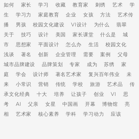
如何
家长
学习
收藏
教育家
刺绣
艺术
学
生
学习力
家庭教育
企业
女孩
方法
艺术传
播
男孩
校园文化建设
VI设计
为什么
翡翠
关于
技巧
设计
美国
家长课堂
什么是
城
市
思想家
平面设计
怎么办
生活
校园文化
浅谈
著名
创新
企业管理
需要
案例
父母
城市品牌建设
品牌策划
专家
成为
苏绣
家
庭
学会
设计师
著名艺术家
复兴百年伟业
未
来
小常识
营销
传统
学校
旅游
艺术品
传
承文化经典
十大
培养
让孩子
创业
VI
思
考
AI
父亲
女星
中国画
开幕
博物馆
亮
相
艺术家
核心素养
学科
学习动力
应该