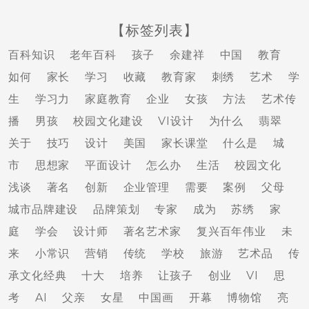
【标签列表】
百科知识
老年百科
孩子
余建祥
中国
教育
如何
家长
学习
收藏
教育家
刺绣
艺术
学
生
学习力
家庭教育
企业
女孩
方法
艺术传
播
男孩
校园文化建设
VI设计
为什么
翡翠
关于
技巧
设计
美国
家长课堂
什么是
城
市
思想家
平面设计
怎么办
生活
校园文化
浅谈
著名
创新
企业管理
需要
案例
父母
城市品牌建设
品牌策划
专家
成为
苏绣
家
庭
学会
设计师
著名艺术家
复兴百年伟业
未
来
小常识
营销
传统
学校
旅游
艺术品
传
承文化经典
十大
培养
让孩子
创业
VI
思
考
AI
父亲
女星
中国画
开幕
博物馆
亮