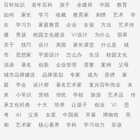
百科知识
老年百科
孩子
余建祥
中国
教育
如何
家长
学习
收藏
教育家
刺绣
艺术
学
生
学习力
家庭教育
企业
女孩
方法
艺术传
播
男孩
校园文化建设
VI设计
为什么
翡翠
关于
技巧
设计
美国
家长课堂
什么是
城
市
思想家
平面设计
怎么办
生活
校园文化
浅谈
著名
创新
企业管理
需要
案例
父母
城市品牌建设
品牌策划
专家
成为
苏绣
家
庭
学会
设计师
著名艺术家
复兴百年伟业
未
来
小常识
营销
传统
学校
旅游
艺术品
传
承文化经典
十大
培养
让孩子
创业
VI
思
考
AI
父亲
女星
中国画
开幕
博物馆
亮
相
艺术家
核心素养
学科
学习动力
应该