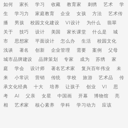
如何
家长
学习
收藏
教育家
刺绣
艺术
学
生
学习力
家庭教育
企业
女孩
方法
艺术传
播
男孩
校园文化建设
VI设计
为什么
翡翠
关于
技巧
设计
美国
家长课堂
什么是
城
市
思想家
平面设计
怎么办
生活
校园文化
浅谈
著名
创新
企业管理
需要
案例
父母
城市品牌建设
品牌策划
专家
成为
苏绣
家
庭
学会
设计师
著名艺术家
复兴百年伟业
未
来
小常识
营销
传统
学校
旅游
艺术品
传
承文化经典
十大
培养
让孩子
创业
VI
思
考
AI
父亲
女星
中国画
开幕
博物馆
亮
相
艺术家
核心素养
学科
学习动力
应该