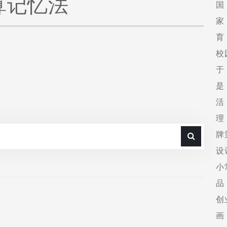
算记忆法
国
家
育
校
于
是
活
理
牌
设
小
品
创
画