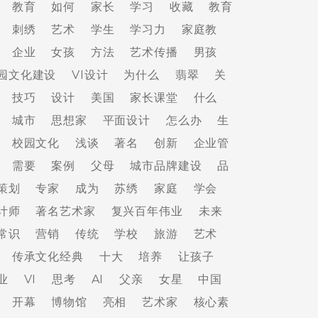
教育
如何
家长
学习
收藏
教育
刺绣
艺术
学生
学习力
家庭教
企业
女孩
方法
艺术传播
男孩
园文化建设
VI设计
为什么
翡翠
关
技巧
设计
美国
家长课堂
什么
城市
思想家
平面设计
怎么办
生
校园文化
浅谈
著名
创新
企业管
需要
案例
父母
城市品牌建设
品
策划
专家
成为
苏绣
家庭
学会
计师
著名艺术家
复兴百年伟业
未来
常识
营销
传统
学校
旅游
艺术
传承文化经典
十大
培养
让孩子
业
VI
思考
AI
父亲
女星
中国
开幕
博物馆
亮相
艺术家
核心素