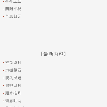
亭亭玉立
阴阳平秘
气息归元
【最新内容】
推窗望月
力搬磐石
鹏鸟展翅
肩担日月
顺水推舟
调息吐纳