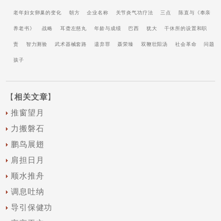
老年妇女卵巢的变化
朝方
企业名称
关节炎气功疗法
三点
陈直与《奉亲
养老书》
战略
耳聋左慈丸
年龄与成绩
巴西
犹大
干休所的设置和职
责
智力测验
武术器械套路
遗弃罪
聂荣臻
双鞭壮阳汤
社会革命
问题
孩子
【
相关文章
】
推窗望月
力搬磐石
鹏鸟展翅
肩担日月
顺水推舟
调息吐纳
导引保健功