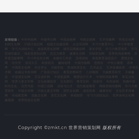
友情链接：
中华书画网
中国书法网
中国油画网
书画交易网
艺术传播网
民俗文化网
刺绣文化网
VI设计知识网
校园文化建设网
企业培训网
学习力教育中心
中小学教育
网
学习力训练中心
旅游风景名胜网
城市品牌建设网
家长学院
学习力教育智库
学习
型城市建设
域名投资知识网
意志力教育
健康生活网
营销策划网
世界民间故事网
世
界童话故事网
中小学生作文网
余建祥工作室
思维训练
家庭教育顶层设计
爱情文化
网
玩中学
笑话大王
科技前沿
趣味地理
中国书画网
思维谷
中华人物谱
高考
季
中国茶文化网
作文评论
天赋车站
西湖风景文化
艺术起点
艺术收藏投资
中华武
术网
收藏证书查询网
广告设计知识
教育趋势研究
八卦晚报
天赋教育研究
天赋邂
逅
中国酒文化网
宝宝成长网
中国瓷器网
雕塑设计艺术
中国民间故事网
珠宝文化
网
世界儿童文学网
文玩收藏投资
宝岛期刊
教育百科
致富经
时尚休闲
风雅中国
时尚文化
贝壳书画
中国兰花网
演讲与口才
现代家庭教育
网络营销传播网
学习力教
育研究
中国文学网
中国儿童文学网
国学文化网
成语辞典
健康百科
文化艺术传播
网
幸福教育网
戏曲文化网
茶艺文化网
幸福智库
学习力训练知识
世界休闲文化网
趣搜搜
世界民俗文化网
Copyright ©
zmkt.cn
世界营销策划网
版权所有