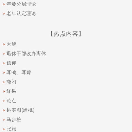
年龄分层理论
老年认定理论
【热点内容】
大鲵
退休干部改办离休
信仰
耳鸣、耳聋
癃闭
红果
论点
桃实图(蟠桃)
马步桩
张籍