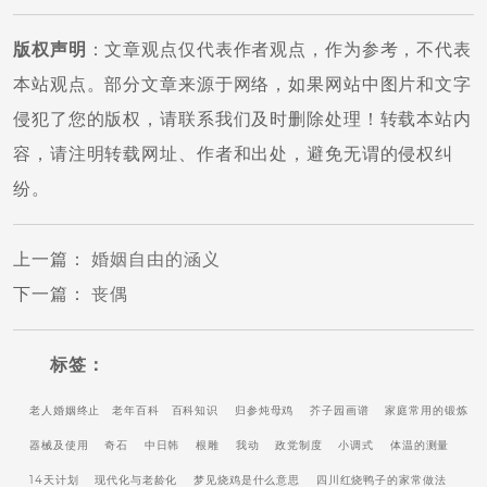
版权声明
：文章观点仅代表作者观点，作为参考，不代表
本站观点。部分文章来源于网络，如果网站中图片和文字
侵犯了您的版权，请联系我们及时删除处理！转载本站内
容，请注明转载网址、作者和出处，避免无谓的侵权纠
纷。
上一篇
：
婚姻自由的涵义
下一篇
：
丧偶
标签：
老人婚姻终止
老年百科
百科知识
归参炖母鸡
芥子园画谱
家庭常用的锻炼
器械及使用
奇石
中日韩
根雕
我动
政党制度
小调式
体温的测量
14天计划
现代化与老龄化
梦见烧鸡是什么意思
四川红烧鸭子的家常做法