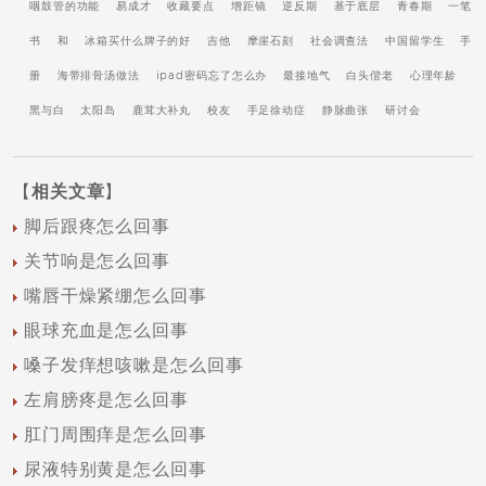
咽鼓管的功能
易成才
收藏要点
增距镜
逆反期
基于底层
青春期
一笔
书
和
冰箱买什么牌子的好
吉他
摩崖石刻
社会调查法
中国留学生
手
册
海带排骨汤做法
ipad密码忘了怎么办
最接地气
白头偕老
心理年龄
黑与白
太阳岛
鹿茸大补丸
校友
手足徐动症
静脉曲张
研讨会
【
相关文章
】
脚后跟疼怎么回事
关节响是怎么回事
嘴唇干燥紧绷怎么回事
眼球充血是怎么回事
嗓子发痒想咳嗽是怎么回事
左肩膀疼是怎么回事
肛门周围痒是怎么回事
尿液特别黄是怎么回事