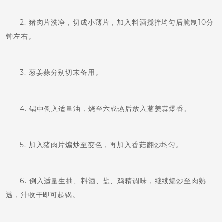
2. 猪肉片洗净，切成小薄片，加入料酒搅拌均匀后腌制10分
钟左右。
3. 葱姜蒜分别切末备用。
4. 锅中倒入适量油，烧至六成热后放入葱姜蒜爆香。
5. 加入猪肉片煸炒至变色，再加入香菇翻炒均匀。
6. 倒入适量生抽、料酒、盐、鸡精调味，继续煸炒至肉熟
透，汁收干即可起锅。